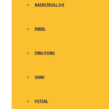
BASKETBOLL 3×3
PADEL
PING PONG
SHAH
FUTSAL