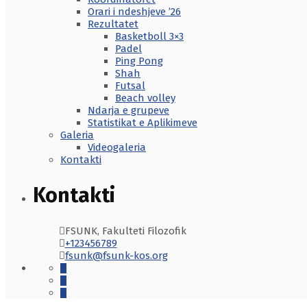
Orari i ndeshjeve ’26
Rezultatet
Basketboll 3×3
Padel
Ping Pong
Shah
Futsal
Beach volley
Ndarja e grupeve
Statistikat e Aplikimeve
Galeria
Videogaleria
Kontakti
Kontakti
FSUNK, Fakulteti Filozofik
+123456789
fsunk@fsunk-kos.org