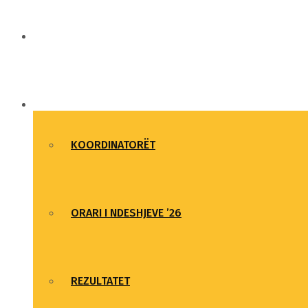
LAJME DHE NGJARJE
LIGAT UNIVERSITARE
KOORDINATORËT
ORARI I NDESHJEVE ’26
REZULTATET