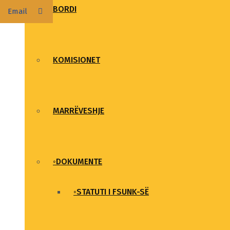
BORDI
Email
KOMISIONET
MARRËVESHJE
◦DOKUMENTE
◦STATUTI I FSUNK-SË