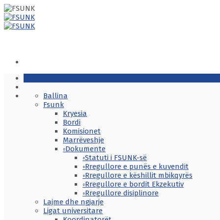
Ballina
Fsunk
Kryesia
Bordi
Komisionet
Marrëveshje
◦Dokumente
◦Statuti i FSUNK-së
◦Rregullore e punës e kuvendit
◦Rregullore e këshillit mbikqyrës
◦Rregullore e bordit Ekzekutiv
◦Rregullore disiplinore
Lajme dhe ngjarje
Ligat universitare
Koordinatorët