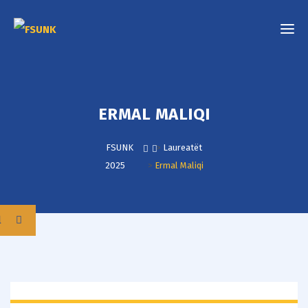
ERMAL MALIQI
FSUNK
>
Laureatët
2025
>
Ermal Maliqi
l