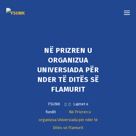
NË PRIZREN U
ORGANIZUA
UNIVERSIADA PËR
NDER TË DITËS SË
FLAMURIT
FSUNK
>
Lajmet e
fundit
>
Në Prizren u
organizua Universiada për nder të
Ditës së Flamurit