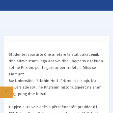
Studentët sportistë dhe anëtarë të stafit akademik
dhe administrativ nga Kosova dhe Shqipëria e takuan
sot në Prizren, për të garuar për trofetë e Ditës së
Flamurit.
Me
Universiteti “Ukshin Hoti” Prizren
si nikoqir, kjo
universiadë solli në Prizrenin historik lojërat në shah,
ping-pong dhe futsall.
Hapjen e Universiadës e përshëndetën presidenti i