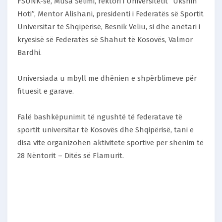
FSUNK-së, Musa Selimi, rektori i Universitetit “Ukshin
Hoti”, Mentor Alishani, presidenti i Federatës së Sportit
Universitar të Shqipërisë, Besnik Veliu, si dhe anëtari i
kryesisë së Federatës së Shahut të Kosovës, Valmor
Bardhi.
Universiada u mbyll me dhënien e shpërblimeve për
fituesit e garave.
Falë bashkëpunimit të ngushtë të federatave të
sportit universitar të Kosovës dhe Shqipërisë, tani e
disa vite organizohen aktivitete sportive për shënim të
28 Nëntorit – Ditës së Flamurit.