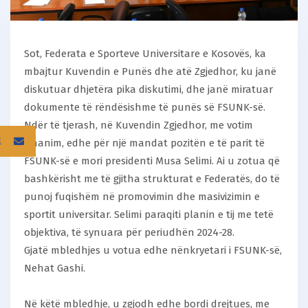
Sot, Federata e Sporteve Universitare e Kosovës, ka
mbajtur Kuvendin e Punës dhe atë Zgjedhor, ku janë
diskutuar dhjetëra pika diskutimi, dhe janë miratuar
dokumente të rëndësishme të punës së FSUNK-së.
Ndër të tjerash, në Kuvendin Zgjedhor, me votim
l
unanim, edhe për një mandat pozitën e të parit të
FSUNK-së e mori presidenti Musa Selimi. Ai u zotua që
bashkërisht me të gjitha strukturat e Federatës, do të
punoj fuqishëm në promovimin dhe masivizimin e
sportit universitar. Selimi paraqiti planin e tij me tetë
objektiva, të synuara për periudhën 2024-28.
Gjatë mbledhjes u votua edhe nënkryetari i FSUNK-së,
Nehat Gashi.
Në këtë mbledhje, u zgjodh edhe bordi drejtues, me