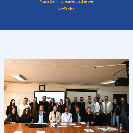
Musa Selimi president edhe për
katër vite