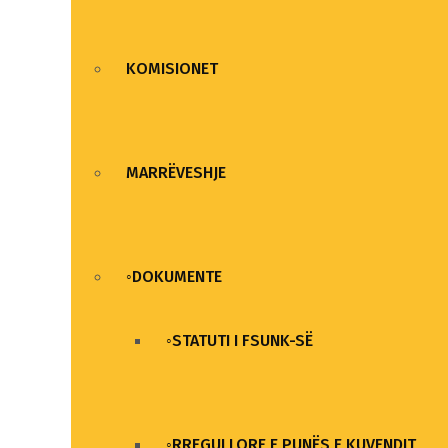
KOMISIONET
MARRËVESHJE
◦DOKUMENTE
◦STATUTI I FSUNK-SË
◦RREGULLORE E PUNËS E KUVENDIT