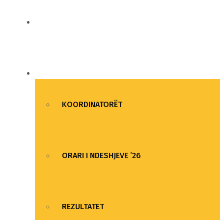
LAJME DHE NGJARJE
LIGAT UNIVERSITARE
KOORDINATORËT
ORARI I NDESHJEVE ’26
REZULTATET