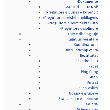
◦Dokumente
◦Statuti i FSUNK-së
◦Rregullore e punës e kuvendit
◦Rregullore e këshillit mbikqyrës
◦Rregullore e bordit Ekzekutiv
◦Rregullore disiplinore
Lajme dhe ngjarje
Ligat universitare
Koordinatorët
Orari i ndeshjeve ’26
Rezultatet
Basketboll 3×3
Padel
Ping Pong
Shah
Futsal
Beach volley
Ndarja e grupeve
Statistikat e Aplikimeve
Galeria
Videogaleria