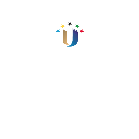
Brazil, teksa studentët nga Kosova, parakaluan në
ceremoninë hapëse të Kampionatit Botëror
Universitar të Lojërave të Plazhit, ku po garojnë rreth
100 universiteteve nga 34 vende të botës.
Ata sot fillojnë garat e tyre në sportin e “Beach
Volley”, në kategorinë e femrave dhe meshkujve.
Në fazën e grupeve, studentët kosovarë do të garojnë
kundër studentëve nga Brazili, Kina, Portugalia,
Austria dhe Kroacia.
Po ndajmë me ju momentet nga ceremonia hapëse e
këtij kampionati.
Krenarë me ju!