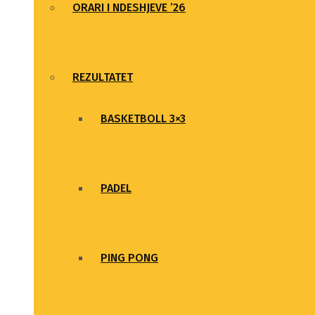
ORARI I NDESHJEVE ’26
REZULTATET
BASKETBOLL 3×3
PADEL
PING PONG