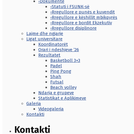
◦Dokumente
◦Statuti i FSUNK-së
◦Rregullore e punës e kuvendit
◦Rregullore e këshillit mbikqyrës
◦Rregullore e bordit Ekzekutiv
◦Rregullore disiplinore
Lajme dhe ngjarje
Ligat universitare
Koordinatorët
Orari i ndeshjeve ’26
Rezultatet
Basketboll 3×3
Padel
Ping Pong
Shah
Futsal
Beach volley
Ndarja e grupeve
Statistikat e Aplikimeve
Galeria
Videogaleria
Kontakti
Kontakti