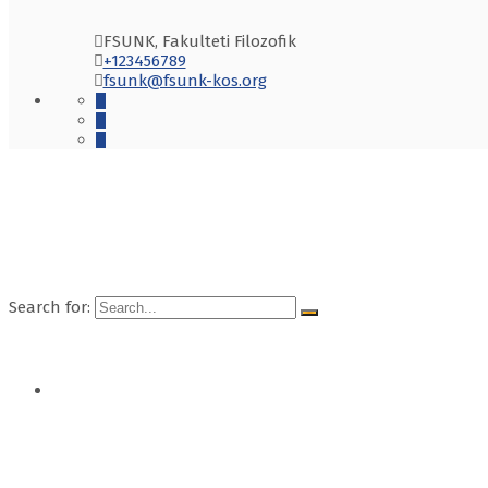
FSUNK, Fakulteti Filozofik
+123456789
fsunk@fsunk-kos.org
Search for:
BALLINA