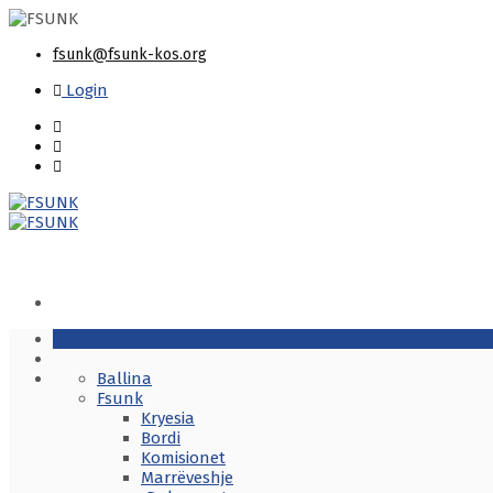
fsunk@fsunk-kos.org
Login
Ballina
Fsunk
Kryesia
Bordi
Komisionet
Marrëveshje