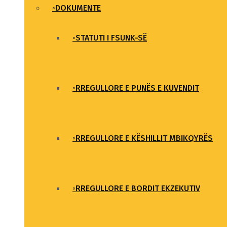
◦DOKUMENTE
◦STATUTI I FSUNK-SË
◦RREGULLORE E PUNËS E KUVENDIT
◦RREGULLORE E KËSHILLIT MBIKQYRËS
◦RREGULLORE E BORDIT EKZEKUTIV