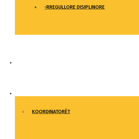
◦RREGULLORE DISIPLINORE
LAJME DHE NGJARJE
LIGAT UNIVERSITARE
KOORDINATORËT