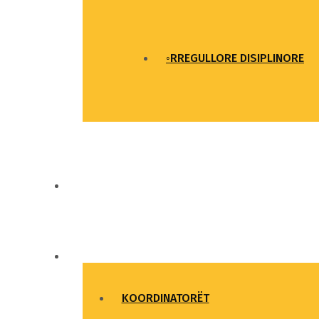
◦RREGULLORE DISIPLINORE
LAJME DHE NGJARJE
LIGAT UNIVERSITARE
KOORDINATORËT