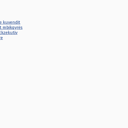
e kuvendit
it mbikqyrës
Ekzekutiv
re