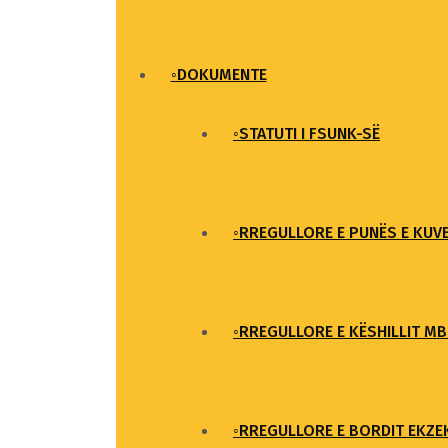
◦DOKUMENTE
◦STATUTI I FSUNK-SË
◦RREGULLORE E PUNËS E KUV
◦RREGULLORE E KËSHILLIT M
◦RREGULLORE E BORDIT EKZE