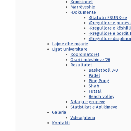
Komisionet
Marrëveshje
◦Dokumente
◦Statuti i FSUNK-së
◦Rregullore e punës 
◦Rregullore e këshill
◦Rregullore e bordit 
◦Rregullore disiplino
Lajme dhe ngjarje
Ligat universitare
Koordinatorët
Orari i ndeshjeve ’26
Rezultatet
Basketboll 3×3
Padel
Ping Pong
Shah
Futsal
Beach volley
Ndarja e grupeve
Statistikat e Aplikimeve
Galeria
Videogaleria
Kontakti