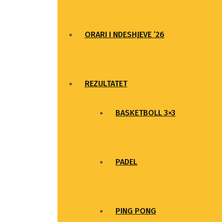
ORARI I NDESHJEVE ’26
REZULTATET
BASKETBOLL 3×3
PADEL
PING PONG