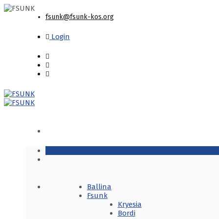
fsunk@fsunk-kos.org
Login
Ballina
Fsunk
Kryesia
Bordi